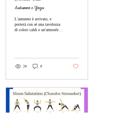
Autunno e Yoga
L'autunno è arrivato, e
porterà con sé una tavolozza
di colori caldi e un'atmosfera
di tranquillità. È una stagione
che ci invita a...
24
0