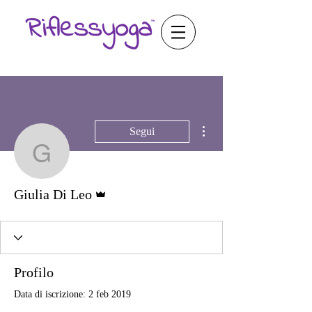
Altre azioni
Segui
Giulia Di Leo
Amministratore
Giulia Di Leo
Profilo
Data di iscrizione: 2 feb 2019