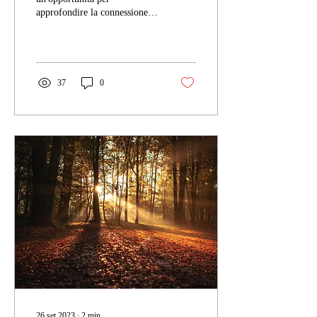
approfondire la connessione
con il tuo spazio interiore.
Con costanza e amore per te
stesso,...
37
0
26 set 2023
∙
2
min