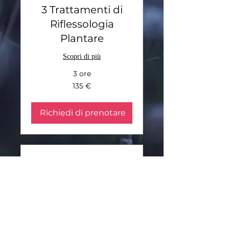
3 Trattamenti di
Riflessologia
Plantare
Scopri di più
3 ore
135
135 €
euro
Richiedi di prenotare