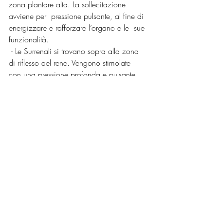
zona plantare alta. La sollecitazione 
avviene per  pressione pulsante, al fine di 
energizzare e rafforzare l’organo e le  sue 
funzionalità.
 - Le Surrenali si trovano sopra alla zona 
di riflesso del rene. Vengono stimolate 
con una pressione profonda e pulsante.
Tutte queste sono naturalmente indicazioni 
di massima, poiché la  riflessologia 
plantare parte prima da un’analisi globale 
della  condizione della donna per 
adattare in maniera personalizzata il  
trattamento, in modo da facilitarne il 
corretto accoglimento con  
consapevolezza. 
Riflessologia
riflessologia plantare