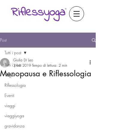
Post
Tutti i post
Giulia Di Leo
Tutti i post
3 feb 2019
Tempo di lettura: 2 min
Menopausa e Riflessologia
Yoga
Riflessologia
Eventi
viaggi
viaggiyoga
gravidanza